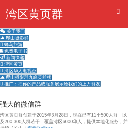
M
湾区黄页群
e
n
u
关于我们
爬山摄影群
蜂鸟旅游
免费电子书
新闻快递
湾区黄页
湾区华人电视台
爬山摄影群九峰英雄榜
推广：把你的产品或服务展示给我们的上万群友
强大的微信群
湾区黄页群创建于2015年3月28日，现在已有11个500人群，以
及200-300人群若干，覆盖湾区6000华人，提供本地化服务，并