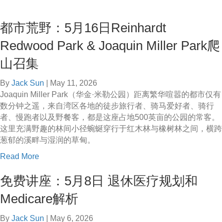
b
1
o
5
都市荒野：5月16日Reinhardt
u
日
t
退
Redwood Park & Joaquin Miller Park爬
杨
休
春
山召集
收
来
入
博
By
Jack Sun
|
May 11, 2026
分
士
Joaquin Miller Park（华金·米勒公园）距离繁华喧嚣的都市仅有
配
物
数分钟之遥，来自湾区各地的徒步旅行者、骑马爱好者、骑行
与
理
者、慢跑者以及野餐客，都是这座占地500英亩的公园的常客。
提
讲
这里充满野趣的林间小径蜿蜒穿行于红木林与橡树林之间，横跨
款
座
葱郁的溪畔与湿润的草甸。
策
:
略
a
Read More
5
b
月
免费讲座：5月8日 退休医疗规划和
o
1
u
Medicare解析
6
t
日
都
By
Jack Sun
|
May 6, 2026
抓