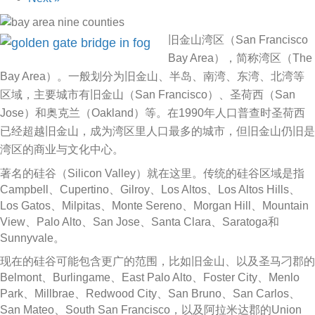
l
座
n
l
之
o
e
旧金山湾区（San Francisco
三
M
r
Bay Area），简称湾区（The
：
o
P
Bay Area）。一般划分为旧金山、半岛、南湾、东湾、北湾等
5
u
a
月
区域，主要城市有旧金山（San Francisco）、圣荷西（San
n
r
1
t
Jose）和奥克兰（Oakland）等。在1990年人口普查时圣荷西
k
日
a
已经超越旧金山，成为湾区里人口最多的城市，但旧金山仍旧是
爬
美
i
山
湾区的商业与文化中心。
国
n
召
著名的硅谷（Silicon Valley）就在这里。传统的硅谷区域是指
社
爬
集
Campbell、Cupertino、Gilroy、Los Altos、Los Altos Hills、
安
山
Los Gatos、Milpitas、Monte Sereno、Morgan Hill、Mountain
和
召
View、Palo Alto、San Jose、Santa Clara、Saratoga和
联
集
Sunnyvale。
邦
医
现在的硅谷可能包含更广的范围，比如旧金山、以及圣马刁郡的
疗
Belmont、Burlingame、East Palo Alto、Foster City、Menlo
保
Park、Millbrae、Redwood City、San Bruno、San Carlos、
险
San Mateo、South San Francisco，以及阿拉米达郡的Union