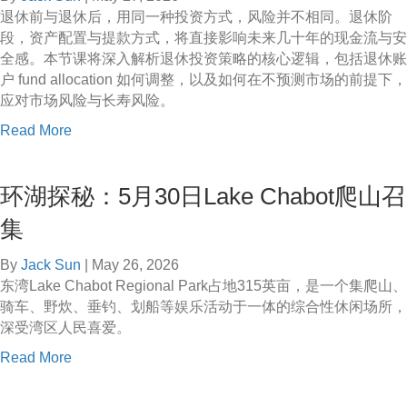
退休前与退休后，用同一种投资方式，风险并不相同。退休阶
段，资产配置与提款方式，将直接影响未来几十年的现金流与安
全感。本节课将深入解析退休投资策略的核心逻辑，包括退休账
户 fund allocation 如何调整，以及如何在不预测市场的前提下，
应对市场风险与长寿风险。
a
Read More
b
o
环湖探秘：5月30日Lake Chabot爬山召
u
t
集
免
费
By
Jack Sun
|
May 26, 2026
讲
东湾Lake Chabot Regional Park占地315英亩，是一个集爬山、
座
骑车、野炊、垂钓、划船等娱乐活动于一体的综合性休闲场所，
：
深受湾区人民喜爱。
5
a
Read More
月
b
2
o
9