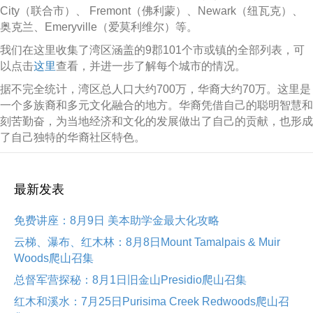
福
City（联合市）、 Fremont（佛利蒙）、Newark（纽瓦克）、
利
奥克兰、Emeryville（爱莫利维尔）等。
我们在这里收集了湾区涵盖的9郡101个市或镇的全部列表，可
以点击
这里
查看，并进一步了解每个城市的情况。
据不完全统计，湾区总人口大约700万，华裔大约70万。这里是
一个多族裔和多元文化融合的地方。华裔凭借自己的聪明智慧和
刻苦勤奋，为当地经济和文化的发展做出了自己的贡献，也形成
了自己独特的华裔社区特色。
最新发表
免费讲座：8月9日 美本助学金最大化攻略
云梯、瀑布、红木林：8月8日Mount Tamalpais & Muir
Woods爬山召集
总督军营探秘：8月1日旧金山Presidio爬山召集
红木和溪水：7月25日Purisima Creek Redwoods爬山召