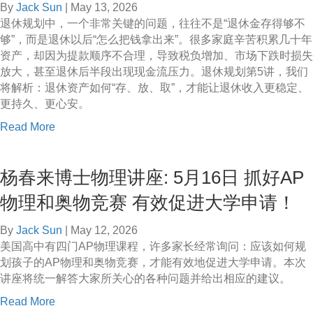
b
By
Jack Sun
|
May 13, 2026
讲
o
退休规划中，一个非常关键的问题，往往不是“退休金存得够不
座
t
够”，而是退休以后“怎么把钱拿出来”。很多家庭辛苦积累几十年
：
爬
资产，却因为提款顺序不合理，导致税负增加、市场下跌时损失
5
山
放大，甚至退休后半段出现现金流压力。退休规划第5讲，我们
月
召
将解析：退休资产如何“存、放、取”，才能让退休收入更稳定、
2
集
更持久、更心安。
2
a
Read More
日
b
美
o
本
杨春来博士物理讲座: 5月16日 抓好AP
u
助
t
学
物理和奥物竞赛 有效促进大学申请！
免
金
费
最
By
Jack Sun
|
May 12, 2026
讲
大
美国高中有四门AP物理课程，许多家长经常询问：应该如何规
座
化
划孩子的AP物理和奥物竞赛，才能有效地促进大学申请。本次
：
攻
讲座将统一解答大家所关心的各种问题并给出相应的建议。
5
略
a
Read More
月