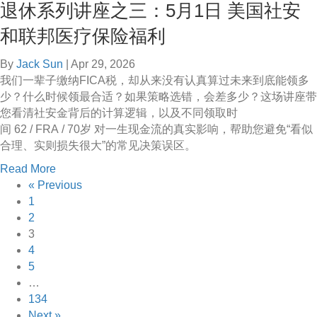
退休系列讲座之三：5月1日 美国社安
u
休
d
t
医
w
和联邦医疗保险福利
相
疗
o
约
规
o
By
Jack Sun
|
Apr 29, 2026
夏
划
d
我们一辈子缴纳FICA税，却从来没有认真算过未来到底能领多
天
和
P
少？什么时候领最合适？如果策略选错，会差多少？这场讲座带
：
M
a
您看清社安金背后的计算逻辑，以及不同领取时
5
e
r
间 62 / FRA / 70岁 对一生现金流的真实影响，帮助您避免“看似
月
d
k
合理、实则损失很大”的常见决策误区。
9
i
&
a
Read More
日
c
J
b
« Previous
太
a
o
o
1
平
r
a
u
2
洋
e
q
t
3
S
解
u
退
4
a
析
i
休
5
n
n
系
…
B
M
列
134
r
i
讲
Next »
u