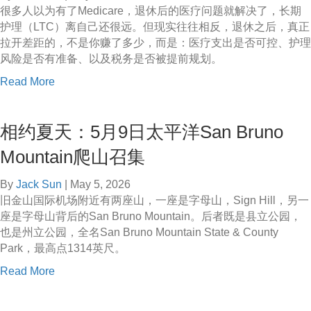
市
很多人以为有了Medicare，退休后的医疗问题就解决了，长期
好
荒
护理（LTC）离自己还很远。但现实往往相反，退休之后，真正
A
野
拉开差距的，不是你赚了多少，而是：医疗支出是否可控、护理
P
：
风险是否有准备、以及税务是否被提前规划。
物
5
理
a
Read More
月
和
b
1
奥
o
6
物
相约夏天：5月9日太平洋San Bruno
u
日
竞
t
R
Mountain爬山召集
赛
免
e
有
费
i
By
Jack Sun
|
May 5, 2026
效
讲
n
旧金山国际机场附近有两座山，一座是字母山，Sign Hill，另一
促
座
h
座是字母山背后的San Bruno Mountain。后者既是县立公园，
进
：
a
也是州立公园，全名San Bruno Mountain State & County
大
5
r
Park，最高点1314英尺。
学
月
d
申
a
Read More
8
t
请
b
日
R
！
o
退
e