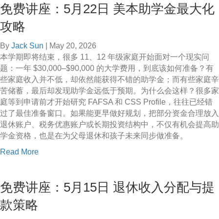
免费讲座：5月22日 美本助学金最大化
u
日
t
退
攻略
环
休
湖
投
By
Jack Sun
|
May 20, 2026
探
资
本学期即将结束，很多 11、12 年级家庭开始面对一个现实问
秘
策
题：一年 $30,000–$90,000 的大学费用，到底该如何准备？有
：
略
些家庭收入并不低，却依然能获得不错的助学金；而有些家庭辛
5
苦储蓄，最后却发现助学金远低于预期。为什么会这样？很多家
月
庭等到申请前才开始研究 FAFSA 和 CSS Profile，往往已经错
3
过了最佳准备窗口。如果能更早做好规划，把部分资金合理放入
0
退休账户、税务优惠账户或长期投资结构中，不仅有机会提高助
日
学金资格，也是在为父母退休和孩子未来同步做准备。
L
a
Read More
a
b
k
o
e
免费讲座：5月15日 退休收入分配与提
u
C
t
h
款策略
免
a
费