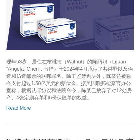
现年53岁、居住在核桃市（Walnut）的陈丽娟（Lijuan
“Angela” Chen，音译）于2024年4月承认了共谋罪以及伪
造和仿造邮票的联邦罪名。除了监禁判决外，陈某还被勒
令支付超过1.58亿美元的赔偿金。据美国联邦检察官办公
室称，根据认罪协议和法院命令，陈某已放弃了对12处房
产、4张定期存单和6份保险单的权益。
Read More