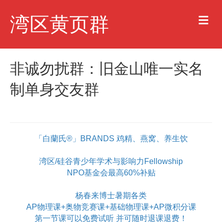
M
湾区黄页群
e
n
u
非诚勿扰群：旧金山唯一实名
制单身交友群
「白蘭氏®」BRANDS 鸡精、燕窝、养生饮
湾区/硅谷青少年学术与影响力Fellowship
NPO基金会最高60%补贴
杨春来博士暑期各类
AP物理课+奥物竞赛课+基础物理课+AP微积分课
第一节课可以免费试听 并可随时退课退费！