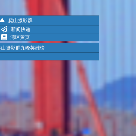
爬山摄影群
新闻快递
湾区黄页
爬山摄影群九峰英雄榜