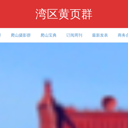
湾区黄页群
群
爬山摄影群
爬山宝典
订阅周刊
最新发表
商务