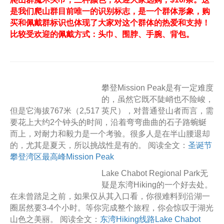
是我们爬山群目前唯一的识别标志，是一个群体形象，购
买和佩戴群标识也体现了大家对这个群体的热爱和支持！
比较受欢迎的佩戴方式：头巾、围脖、手腕、背包。
攀登Mission Peak是有一定难度
的，虽然它既不陡峭也不险峻，
但是它海拔767米（2,517 英尺），对普通登山者而言，需
要花上大约2个钟头的时间，沿着弯弯曲曲的石子路蜿蜒
而上，对耐力和毅力是一个考验。很多人是在半山腰退却
的，尤其是夏天，所以挑战性是有的。 阅读全文：
圣诞节
攀登湾区最高峰Mission Peak
Lake Chabot Regional Park无
疑是东湾Hiking的一个好去处。
在未曾踏足之前，如果仅从其入口看，你很难料到沿湖一
圈居然要3-4个小时。等你完成整个旅程，你会惊叹于湖光
山色之美丽。 阅读全文：
东湾Hiking线路Lake Chabot