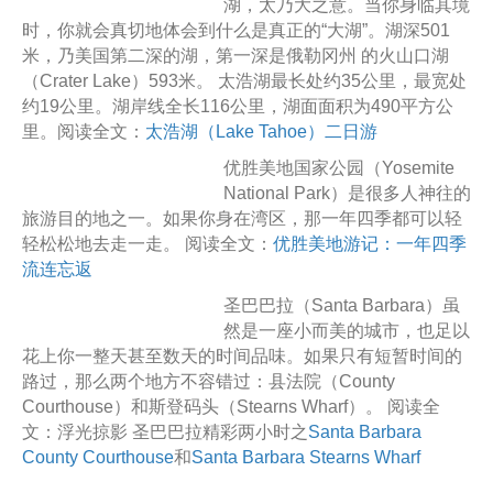
湖，太乃大之意。当你身临其境
时，你就会真切地体会到什么是真正的“大湖”。湖深501
米，乃美国第二深的湖，第一深是俄勒冈州 的火山口湖
（Crater Lake）593米。 太浩湖最长处约35公里，最宽处
约19公里。湖岸线全长116公里，湖面面积为490平方公
里。阅读全文：
太浩湖（Lake Tahoe）二日游
优胜美地国家公园（Yosemite
National Park）是很多人神往的
旅游目的地之一。如果你身在湾区，那一年四季都可以轻
轻松松地去走一走。 阅读全文：
优胜美地游记：一年四季
流连忘返
圣巴巴拉（Santa Barbara）虽
然是一座小而美的城市，也足以
花上你一整天甚至数天的时间品味。如果只有短暂时间的
路过，那么两个地方不容错过：县法院（County
Courthouse）和斯登码头（Stearns Wharf）。 阅读全
文：浮光掠影 圣巴巴拉精彩两小时之
Santa Barbara
County Courthouse
和
Santa Barbara Stearns Wharf