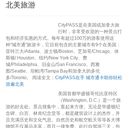
北美旅游
CityPASS是在美国或加拿大旅
行时，非常受欢迎的一种景点打
包和经济实惠的方式。每年有超过100万的游客使用这
种“城市通”旅游卡，它目前包含的主要城市有9个在美国：
亚特兰大/Atlanta、波士顿/Boston、芝加哥/Chicago、休
斯顿/ Houston、纽约/New York City、费
城/Philadelphia、旧金山/San Francisco、西雅
图/Seattle、坦帕湾/Tampa Bay和加拿大的多伦
多/Toronto。 阅读全文：
CityPASS在手 城市通卡助你轻松
游遍北美
美国首都华盛顿哥伦比亚特区
（Washington, D.C.）是一个旅
游的好去处。景点很集中，逛起来方便。无论是华盛顿纪
念碑、白宫、林肯纪念堂等，都是建筑设计上的杰作，并
且充满历史和文化气息。自然历史和航空航天等等各大博
物馆不仅展品丰富，而且一律免费。此行自驾游三天，包