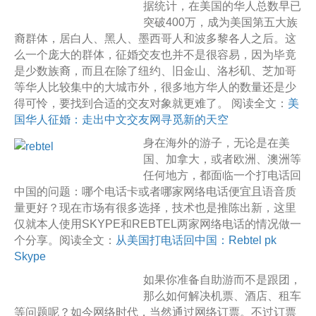
据统计，在美国的华人总数早已
突破400万，成为美国第五大族
裔群体，居白人、黑人、墨西哥人和波多黎各人之后。这
么一个庞大的群体，征婚交友也并不是很容易，因为毕竟
是少数族裔，而且在除了纽约、旧金山、洛杉矶、芝加哥
等华人比较集中的大城市外，很多地方华人的数量还是少
得可怜，要找到合适的交友对象就更难了。 阅读全文：
美
国华人征婚：走出中文交友网寻觅新的天空
身在海外的游子，无论是在美
国、加拿大，或者欧洲、澳洲等
任何地方，都面临一个打电话回
中国的问题：哪个电话卡或者哪家网络电话便宜且语音质
量更好？现在市场有很多选择，技术也是推陈出新，这里
仅就本人使用SKYPE和REBTEL两家网络电话的情况做一
个分享。阅读全文：
从美国打电话回中国：Rebtel pk
Skype
如果你准备自助游而不是跟团，
那么如何解决机票、酒店、租车
等问题呢？如今网络时代，当然通过网络订票。不过订票