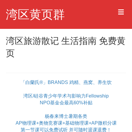
M
湾区黄页群
e
n
u
湾区旅游散记 生活指南 免费黄
页
「白蘭氏®」BRANDS 鸡精、燕窝、养生饮
湾区/硅谷青少年学术与影响力Fellowship
NPO基金会最高60%补贴
杨春来博士暑期各类
AP物理课+奥物竞赛课+基础物理课+AP微积分课
第一节课可以免费试听 并可随时退课退费！