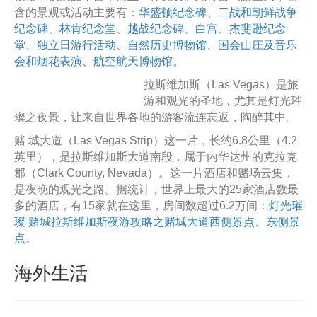
含的景观或活动主要有：
华盛顿纪念碑
、
二战和朝鲜战争
纪念碑
、
林肯纪念堂
、
越战纪念碑
、
白宫
、
杰斐逊纪念
堂
、
独立日游行活动
、
自然历史博物馆
、
国会山庄及音乐
会和烟花表演
、
航空航天博物馆
。
拉斯维加斯（Las Vegas）是旅
游和观光的圣地，尤其是灯光璀
璨之夜景，让来自世界各地的游客流连忘返，陶醉其中。
赌 城大道（Las Vegas Strip）这一片，长约6.8公里（4.2
英里），是拉斯维加斯大道南段，属于内华达州的克拉克
郡（Clark County, Nevada）。这一片酒店和赌场云集，
是夜晚的观光之路。据统计，世界上最大的25家酒店数最
多的酒店，有15家就在这里，房间数超过6.2万间：
灯光璀
璨 赌城拉斯维加斯夜游攻略之赌城大道西侧景点
、
东侧景
点
。
海外生活