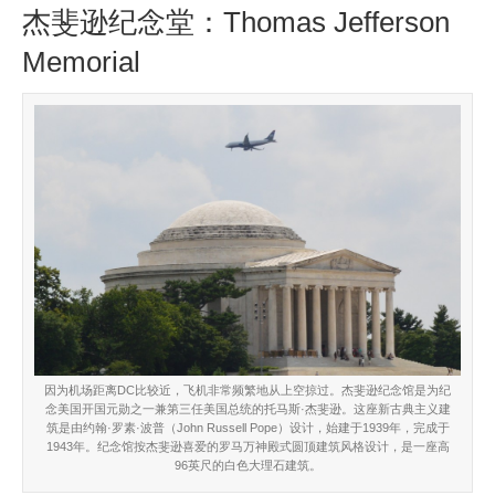
杰斐逊纪念堂：Thomas Jefferson
Memorial
因为机场距离DC比较近，飞机非常频繁地从上空掠过。杰斐逊纪念馆是为纪
念美国开国元勋之一兼第三任美国总统的托马斯·杰斐逊。这座新古典主义建
筑是由约翰·罗素·波普（John Russell Pope）设计，始建于1939年，完成于
1943年。纪念馆按杰斐逊喜爱的罗马万神殿式圆顶建筑风格设计，是一座高
96英尺的白色大理石建筑。