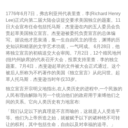
1776年6月7日，弗吉利亚州代表里查．李(Richard Henry
Lee)正式向第二届大陆会议提交要求美国独立的题案。11
日大会宣布任命包括托马斯．杰斐逊在内的五人委员会负
责起草美国独立宣言。杰斐逊被委托负责宣言的总体编
写。据说他才思泉涌，集一生自由民主的理念，渊博的历
史知识和精湛的文学艺术功底，一气呵成。 6月28日，他
将独立宣言的初稿送交大会审阅。7月2日，12个殖民地州
(纽约州缺席)的代表召开大会，投票支持里查．李的独立
题案。7月4日，杰斐逊起草的文件被大会正式通过。这个
被后人所称为不朽著作的美国《独立宣言》从此问世。起
草人托马斯．杰斐逊当时年仅33岁。
独立宣言开宗明义地指出,在人类历史的进程中,一个民族的
人民有理由解除与另一个统治他们的政府用于束缚他们之
间的关系。它向人类历史有力地宣布:
「我们认定以下的真理是不言而喻的，这就是人人受造平
等。他们为上帝所造之始，就被赋予以下的诸种绝不可转
让的权利，其中包括生命，自由以及对幸福的追寻。」