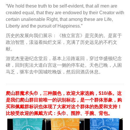
“We hold these truth to be self-evident, that all men are
created equal, that they are endowed by their Creator with
certain unalienable Right, that among these are Life,
Liberty and the pursuit of Happiness.”
历史的发展向我们展示：《独立宣言》是完美的。是富于
政治智慧，漾溢着灿烂文采，充满了历史远见的不朽文
献。
游览杰斐逊纪念堂后，基本上沿路返回，穿过华盛顿纪念
碑，回到宪法大道白宫这一侧的停车处。天色已晚，人困
马乏，驱车去中国城吃晚饭，然后回酒店休息。
爬山群魔术头巾，三种颜色，欢迎大家选购，$10/条。这
是我们爬山群目前唯一的识别标志，是一个群体形象，购
买和佩戴群标识也体现了大家对这个群体的热爱和支持！
比较受欢迎的佩戴方式：头巾、围脖、手腕、背包。