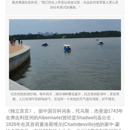
着杰弗逊生前的话：”我已经在上帝圣坛前发过誓，永远反对笼罩着人类心灵
的任何形式的暴政。”
纪念馆前的潮汐湖。每年四月，潮汐湖畔樱花盛开，纪念馆倒影湖中，景色秀
丽。人们在湖中安静地游弋，在这样一个炎热的天气荡舟湖面，好不惬意。
《独立宣言》。据中国百科词条，托马斯．杰斐逊1743年
在弗吉利亚州的Albermarle(曾经是Shadwell)县出生，
1826年在其首府夏洛斯维尔(Charlottesville)他的家中-蒙