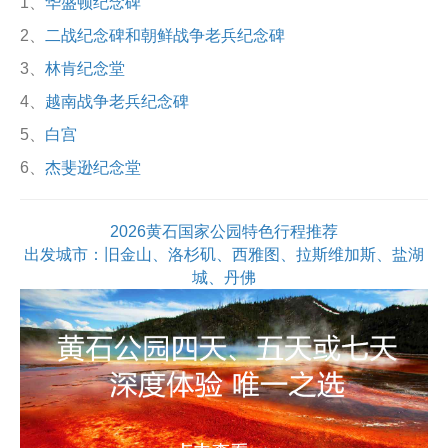
1、
华盛顿纪念碑
2、
二战纪念碑和朝鲜战争老兵纪念碑
3、
林肯纪念堂
4、
越南战争老兵纪念碑
5、
白宫
6、
杰斐逊纪念堂
2026黄石国家公园特色行程推荐
出发城市：旧金山、洛杉矶、西雅图、拉斯维加斯、盐湖
城、丹佛