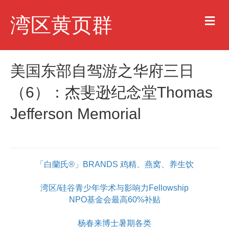
M
湾区黄页群
e
n
u
美国东部自驾游之华府三日
（6）：杰斐逊纪念堂Thomas
Jefferson Memorial
「白蘭氏®」BRANDS 鸡精、燕窝、养生饮
湾区/硅谷青少年学术与影响力Fellowship
NPO基金会最高60%补贴
杨春来博士暑期各类