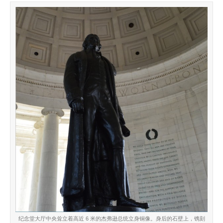
纪念堂大厅中央耸立着高近 6 米的杰弗逊总统立身铜像。身后的石壁上，镌刻