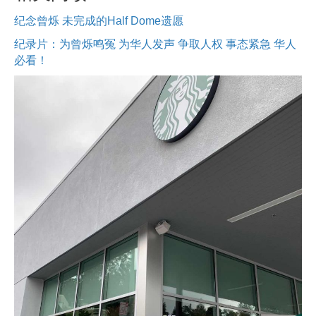
纪念曾烁 未完成的Half Dome遗愿
纪录片：为曾烁鸣冤 为华人发声 争取人权 事态紧急 华人
必看！