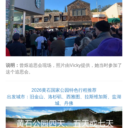
说明：
曾烁追思会现场，照片由Vicky提供，她当时参加了
这个追思会。
2026黄石国家公园特色行程推荐
出发城市：旧金山、洛杉矶、西雅图、拉斯维加斯、盐湖
城、丹佛