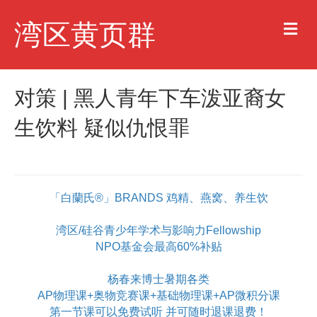
M
湾区黄页群
e
n
u
对策 | 黑人青年下车泼亚裔女
生饮料 疑似仇恨罪
「白蘭氏®」BRANDS 鸡精、燕窝、养生饮
湾区/硅谷青少年学术与影响力Fellowship
NPO基金会最高60%补贴
杨春来博士暑期各类
AP物理课+奥物竞赛课+基础物理课+AP微积分课
第一节课可以免费试听 并可随时退课退费！