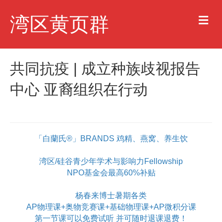
M
湾区黄页群
e
n
u
共同抗疫 | 成立种族歧视报告
中心 亚裔组织在行动
「白蘭氏®」BRANDS 鸡精、燕窝、养生饮
湾区/硅谷青少年学术与影响力Fellowship
NPO基金会最高60%补贴
杨春来博士暑期各类
AP物理课+奥物竞赛课+基础物理课+AP微积分课
第一节课可以免费试听 并可随时退课退费！