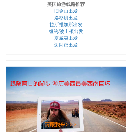
美国旅游线路推荐
旧金山出发
洛杉矶出发
拉斯维加斯出发
纽约/波士顿出发
夏威夷出发
迈阿密出发