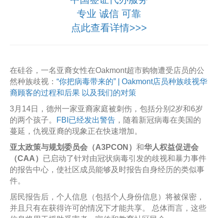
专业 诚信 可靠
点此查看详情>>>
在硅谷，一名亚裔女性在Oakmont超市购物遭受店员的公
然种族歧视：
“你把病毒带来的” | Oakmont店员种族歧视华
裔顾客的过程和后果 以及我们的对策
3月14日，德州一家亚裔家庭被刺伤，包括分别2岁和6岁
的两个孩子。
FBI已经发出警告
，随着新冠病毒在美国的
蔓延，仇视亚裔的现象正在快速增加。
亚太政策与规划委员会（A3PCON）
和
华人权益促进会
（CAA）
已启动了针对由冠状病毒引发的歧视和暴力事件
的报告中心，使社区成员能够及时报告自身经历的类似事
件。
居民报告后，个人信息（包括个人身份信息）将被保密，
并且只有在获得许可的情况下才能共享。 总体而言，这些