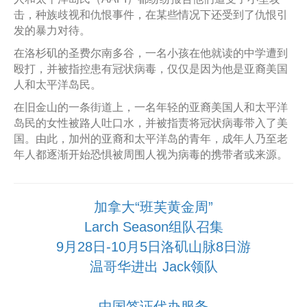
击，种族歧视和仇恨事件，在某些情况下还受到了仇恨引
发的暴力对待。
在洛杉矶的圣费尔南多谷，一名小孩在他就读的中学遭到
殴打，并被指控患有冠状病毒，仅仅是因为他是亚裔美国
人和太平洋岛民。
在旧金山的一条街道上，一名年轻的亚裔美国人和太平洋
岛民的女性被路人吐口水，并被指责将冠状病毒带入了美
国。由此，加州的亚裔和太平洋岛的青年，成年人乃至老
年人都逐渐开始恐惧被周围人视为病毒的携带者或来源。
加拿大“班芙黄金周”
Larch Season组队召集
9月28日-10月5日洛矶山脉8日游
温哥华进出 Jack领队
中国签证代办服务