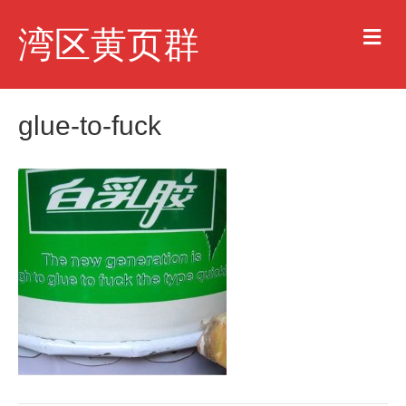
M
湾区黄页群
e
n
u
glue-to-fuck