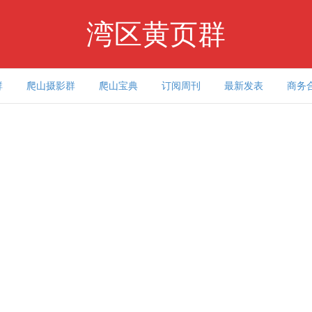
湾区黄页群
群
爬山摄影群
爬山宝典
订阅周刊
最新发表
商务