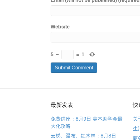
Email (will not be published) (required
Website
5
−
=
1
最新发表
快
免费讲座：8月9日 美本助学金最
关
大化攻略
生
云梯、瀑布、红木林：8月8日
商