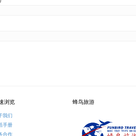
)
速浏览
蜂鸟旅游
于我们
活手册
务合作