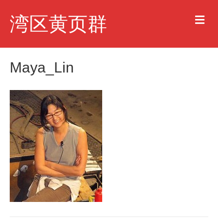
M
湾区黄页群
e
n
u
Maya_Lin