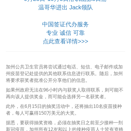
温哥华进出 Jack领队
中国签证代办服务
专业 诚信 可靠
点此查看详情>>>
加州公共卫生官员将尝试通过电话、短信、电子邮件或加
州疫苗登记处提供的其他联系信息进行联系。随后，加州
将要求获奖者批准公开分享他们的信息。
如果州政府无法在96小时内与获奖人取得联系，则可能不
再向该人提供奖金，而可能会选择另一名获奖者。
此外，在6月15日的抽奖活动中，还将抽出10名疫苗接种
者，每人可赢得150万美元的大奖。
据悉，要获得抽奖资格，必须在抽奖日之前至少接种一剂
新冠疫苗，加州所有12岁和以上的接种疫苗人士皆有资格