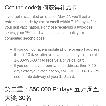
Get the code如何获得礼品卡
If you get vaccinated on or after May 27, you’ll get a
redemption code by text or email within 7-10 days after
your last vaccination. For those receiving a two-dose
series, your $50 card will be set aside until your
completed second dose.
If you do not have a mobile phone or email address,
then 7-10 days after your vaccination, you can call
1-833-993-3873 to receive a physical card.
If you don’t have a permanent address, then 7-10
days after your vaccination, call 1-833-993-3873 to
coordinate delivery of your $50 card.
第二重：$50,000 Fridays 五万周五
大奖 30名