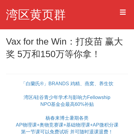
M
湾区黄页群
e
n
u
Vax for the Win：打疫苗 赢大
奖 5万和150万等你拿！
「白蘭氏®」BRANDS 鸡精、燕窝、养生饮
湾区/硅谷青少年学术与影响力Fellowship
NPO基金会最高60%补贴
杨春来博士暑期各类
AP物理课+奥物竞赛课+基础物理课+AP微积分课
第一节课可以免费试听 并可随时退课退费！