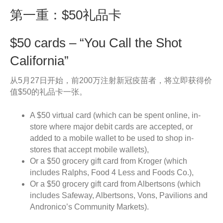
第一重：$50礼品卡
$50 cards – “You Call the Shot
California”
从5月27日开始，前200万注射新冠疫苗者，将立即获得价
值$50的礼品卡一张。
A $50 virtual card (which can be spent online, in-
store where major debit cards are accepted, or
added to a mobile wallet to be used to shop in-
stores that accept mobile wallets),
Or a $50 grocery gift card from Kroger (which
includes Ralphs, Food 4 Less and Foods Co.),
Or a $50 grocery gift card from Albertsons (which
includes Safeway, Albertsons, Vons, Pavilions and
Andronico’s Community Markets).