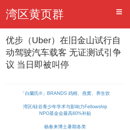
M
湾区黄页群
e
n
u
优步（Uber）在旧金山试行自
动驾驶汽车载客 无证测试引争
议 当日即被叫停
「白蘭氏®」BRANDS 鸡精、燕窝、养生饮
湾区/硅谷青少年学术与影响力Fellowship
NPO基金会最高60%补贴
杨春来博士暑期各类