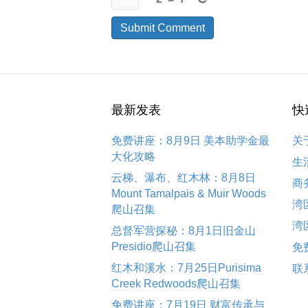
最新发表
快
免费讲座：8月9日 美本助学金最
关
大化攻略
生
云梯、瀑布、红木林：8月8日
商
Mount Tamalpais & Muir Woods
湾
爬山召集
湾
总督军营探秘：8月1日旧金山
Presidio爬山召集
免
红木和溪水：7月25日Purisima
联
Creek Redwoods爬山召集
免费讲座：7月19日 财富传承与