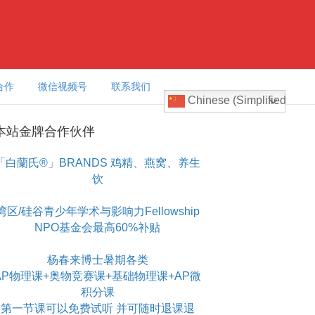
合作
微信视频号
联系我们
Chinese (Simplified)
本站金牌合作伙伴
「白蘭氏®」BRANDS 鸡精、燕窝、养生
饮
湾区/硅谷青少年学术与影响力Fellowship
NPO基金会最高60%补贴
杨春来博士暑期各类
AP物理课+奥物竞赛课+基础物理课+AP微
积分课
第一节课可以免费试听 并可随时退课退