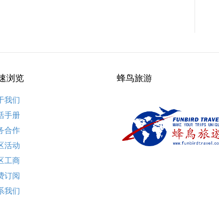
速浏览
蜂鸟旅游
于我们
活手册
务合作
区活动
区工商
费订阅
系我们