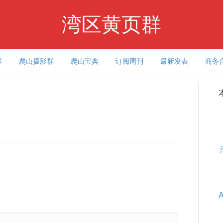
湾区黄页群
群
爬山摄影群
爬山宝典
订阅周刊
最新发表
商务