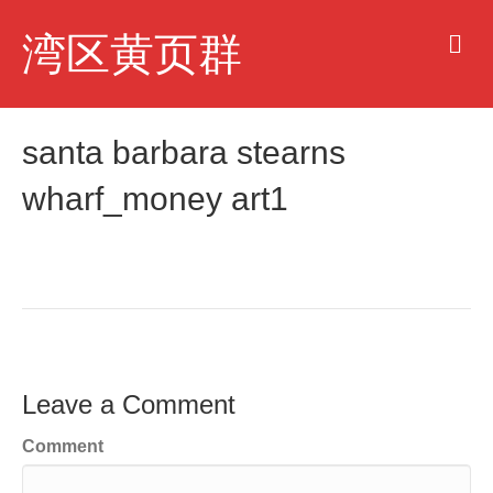
M
湾区黄页群
e
n
u
santa barbara stearns
wharf_money art1
Leave a Comment
Comment