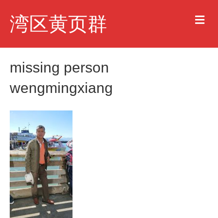
M
湾区黄页群
e
n
u
missing person
wengmingxiang