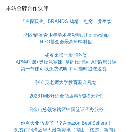
本站金牌合作伙伴
「白蘭氏®」BRANDS 鸡精、燕窝、养生饮
湾区/硅谷青少年学术与影响力Fellowship
NPO基金会最高60%补贴
杨春来博士暑期各类
AP物理课+奥物竞赛课+基础物理课+AP微积分课
第一节课可以免费试听 并可随时退课退费！
张立英老师大学教育基金规划
2026TMB舒适全酒店精华版9天7晚
旧金山总领馆辖区中国签证代办服务
你今天亚马逊了吗？Amazon Best Sellers！
免费订阅湾区华人最新资讯（爬山、旅游、新闻）