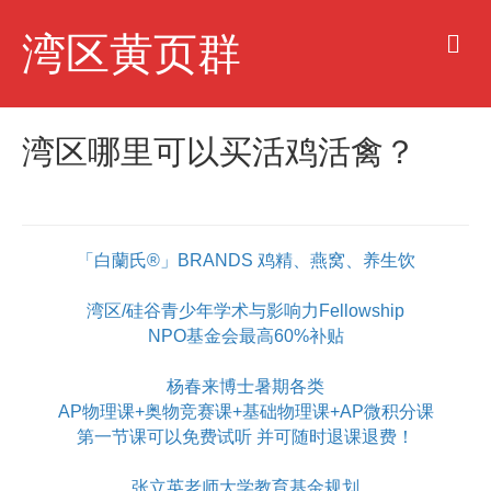
M
湾区黄页群
e
n
u
湾区哪里可以买活鸡活禽？
「白蘭氏®」BRANDS 鸡精、燕窝、养生饮
湾区/硅谷青少年学术与影响力Fellowship
NPO基金会最高60%补贴
杨春来博士暑期各类
AP物理课+奥物竞赛课+基础物理课+AP微积分课
第一节课可以免费试听 并可随时退课退费！
张立英老师大学教育基金规划