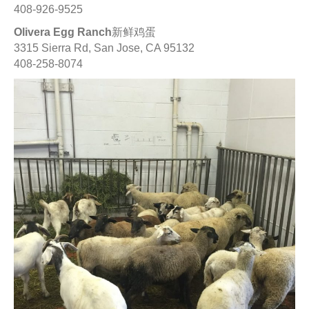
408-926-9525
Olivera Egg Ranch
新鲜鸡蛋
3315 Sierra Rd, San Jose, CA 95132
408-258-8074