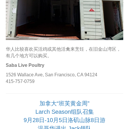
华人比较喜欢买活鸡或其他活禽来烹饪，在旧金山湾区，
有几个地方可以购买。
Saba Live Poultry
1526 Wallace Ave, San Francisco, CA 94124
415-757-0759
加拿大“班芙黄金周”
Larch Season组队召集
9月28日-10月5日洛矶山脉8日游
温哥华进出 Jack领队