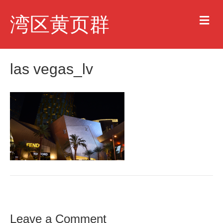
M
湾区黄页群
e
n
u
las vegas_lv
Leave a Comment