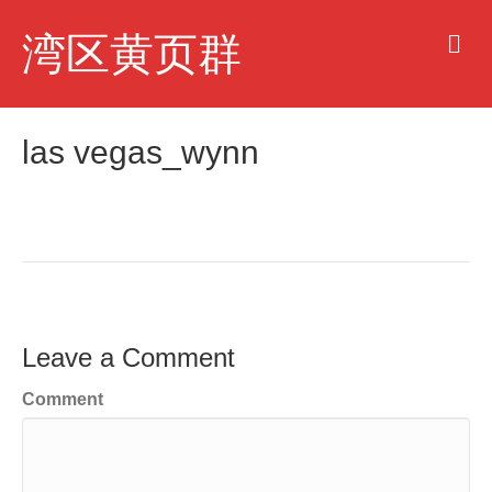
M
湾区黄页群
e
n
u
las vegas_wynn
Leave a Comment
Comment