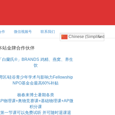
合作
微信视频号
联系我们
Chinese (Simplified)
本站金牌合作伙伴
「白蘭氏®」BRANDS 鸡精、燕窝、养生
饮
湾区/硅谷青少年学术与影响力Fellowship
NPO基金会最高60%补贴
杨春来博士暑期各类
AP物理课+奥物竞赛课+基础物理课+AP微
积分课
第一节课可以免费试听 并可随时退课退