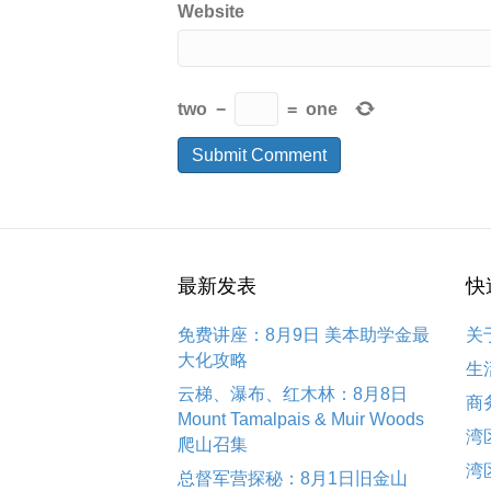
Website
two
−
=
one
最新发表
快
免费讲座：8月9日 美本助学金最
关
大化攻略
生
云梯、瀑布、红木林：8月8日
商
Mount Tamalpais & Muir Woods
湾
爬山召集
湾
总督军营探秘：8月1日旧金山