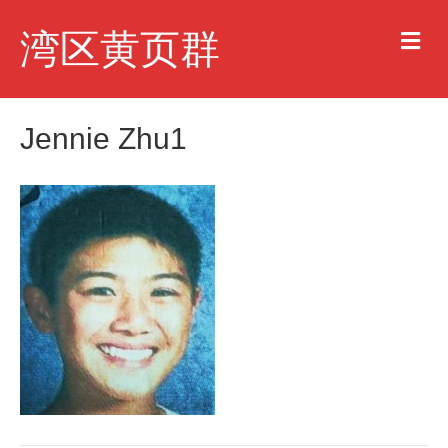
M
湾区黄页群
e
n
u
Jennie Zhu1