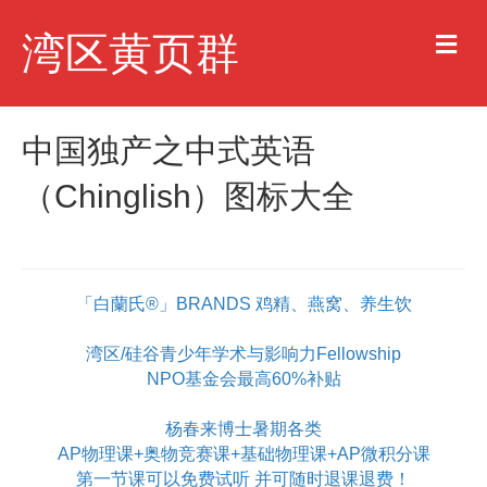
M
湾区黄页群
e
n
u
中国独产之中式英语
（Chinglish）图标大全
「白蘭氏®」BRANDS 鸡精、燕窝、养生饮
湾区/硅谷青少年学术与影响力Fellowship
NPO基金会最高60%补贴
杨春来博士暑期各类
AP物理课+奥物竞赛课+基础物理课+AP微积分课
第一节课可以免费试听 并可随时退课退费！