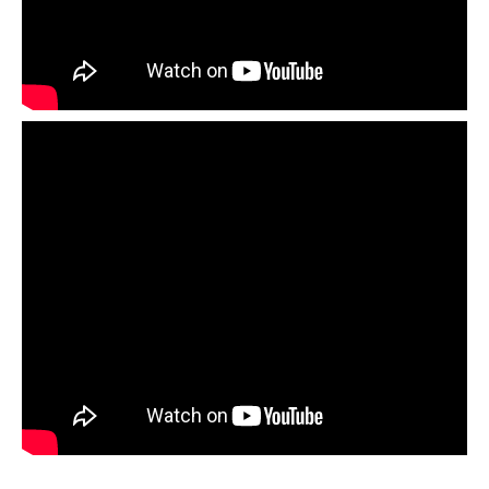
加拿大“班芙黄金周”
Larch Season组队召集
9月28日-10月5日洛矶山脉8日游
温哥华进出 Jack领队
中国签证代办服务
专业 诚信 可靠
点此查看详情>>>