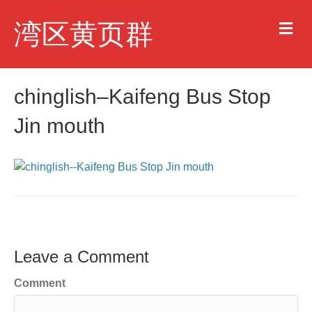
M
湾区黄页群
e
n
u
chinglish–Kaifeng Bus Stop
Jin mouth
Leave a Comment
Comment