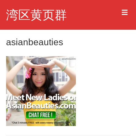
M
湾区黄页群
e
n
u
asianbeauties