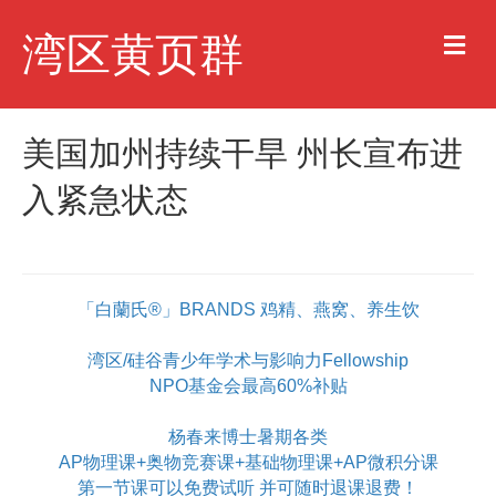
M
湾区黄页群
e
n
u
美国加州持续干旱 州长宣布进
入紧急状态
「白蘭氏®」BRANDS 鸡精、燕窝、养生饮
湾区/硅谷青少年学术与影响力Fellowship
NPO基金会最高60%补贴
杨春来博士暑期各类
AP物理课+奥物竞赛课+基础物理课+AP微积分课
第一节课可以免费试听 并可随时退课退费！