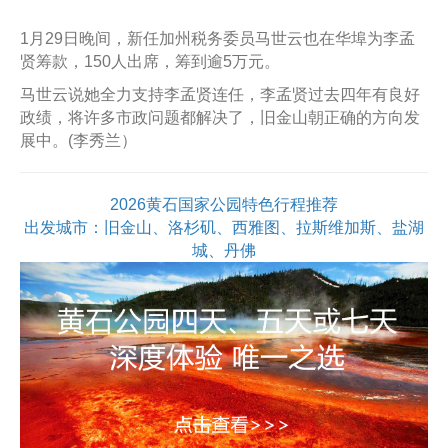
1月29日晚间，新任加州税务委员马世云也在华埠为李孟
贤筹款，150人出席，筹到逾5万元。
马世云说她全力支持李孟贤连任，李孟贤过去四年有良好
政绩，将许多市政问题都解决了，旧金山朝正确的方向发
展中。(李秀兰）
2026黄石国家公园特色行程推荐
出发城市：旧金山、洛杉矶、西雅图、拉斯维加斯、盐湖
城、丹佛