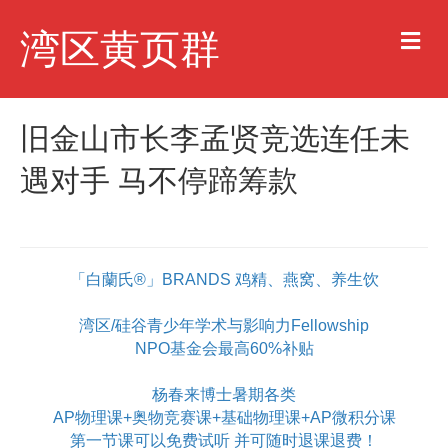
M
湾区黄页群
e
n
u
旧金山市长李孟贤竞选连任未
遇对手 马不停蹄筹款
「白蘭氏®」BRANDS 鸡精、燕窝、养生饮
湾区/硅谷青少年学术与影响力Fellowship
NPO基金会最高60%补贴
杨春来博士暑期各类
AP物理课+奥物竞赛课+基础物理课+AP微积分课
第一节课可以免费试听 并可随时退课退费！