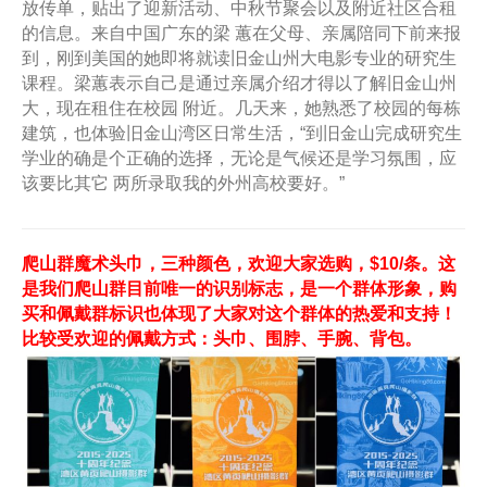
放传单，贴出了迎新活动、中秋节聚会以及附近社区合租
的信息。来自中国广东的梁 蕙在父母、亲属陪同下前来报
到，刚到美国的她即将就读旧金山州大电影专业的研究生
课程。梁蕙表示自己是通过亲属介绍才得以了解旧金山州
大，现在租住在校园 附近。几天来，她熟悉了校园的每栋
建筑，也体验旧金山湾区日常生活，“到旧金山完成研究生
学业的确是个正确的选择，无论是气候还是学习氛围，应
该要比其它 两所录取我的外州高校要好。”
爬山群魔术头巾，三种颜色，欢迎大家选购，$10/条。这
是我们爬山群目前唯一的识别标志，是一个群体形象，购
买和佩戴群标识也体现了大家对这个群体的热爱和支持！
比较受欢迎的佩戴方式：头巾、围脖、手腕、背包。