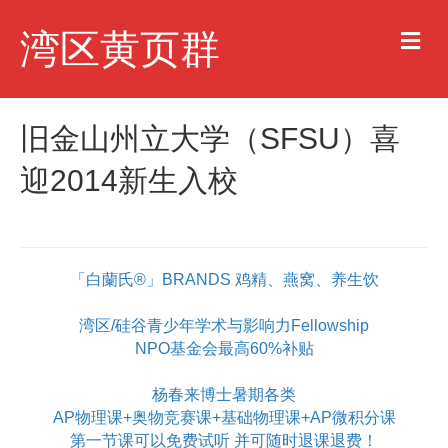
M
湾区黄页群
e
n
u
旧金山州立大学（SFSU）喜
迎2014新生入校
「白蘭氏®」BRANDS 鸡精、燕窝、养生饮
湾区/硅谷青少年学术与影响力Fellowship
NPO基金会最高60%补贴
杨春来博士暑期各类
AP物理课+奥物竞赛课+基础物理课+AP微积分课
第一节课可以免费试听 并可随时退课退费！