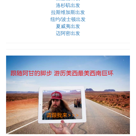
洛杉矶出发
拉斯维加斯出发
纽约/波士顿出发
夏威夷出发
迈阿密出发