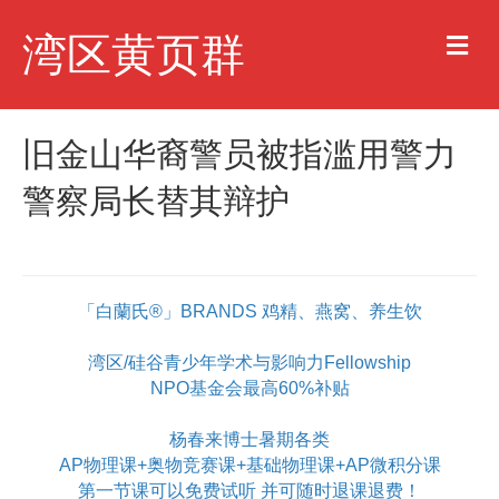
M
湾区黄页群
e
n
u
旧金山华裔警员被指滥用警力
警察局长替其辩护
「白蘭氏®」BRANDS 鸡精、燕窝、养生饮
湾区/硅谷青少年学术与影响力Fellowship
NPO基金会最高60%补贴
杨春来博士暑期各类
AP物理课+奥物竞赛课+基础物理课+AP微积分课
第一节课可以免费试听 并可随时退课退费！