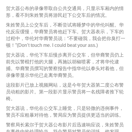
贺大器公布的录像带取自公共交通局，只显示车厢内的情
形，看不到朱姓警员将游民赶下公交车后的情况。
朱姓警员上公交车后，不断尝试将睡梦中的华伦叫醒。华
伦反应缓慢，华裔警员将他赶下车。贺大器表示，下车的
过程中，华伦对华裔警员说：“不要碰我，我会把你臭打一
顿！”(Don’t touch me. I could beat your ass.)
贺大器说，华伦下车后慢步离开公交车，但华裔警员仍上
前先以警棍打他的大腿，再施以胡椒喷雾，才将华伦逮
捕。华裔警员撰写的警察报告中指华伦以拳头对着他，但
录像带显示华伦已走离华裔警员。
这段影片已放上视频网站，这是今年贺大器第二度公布警
员动粗的影片。第一段影片显示警员将一名残障者推下轮
椅。
贺大器说，华伦在公交车上睡觉，只是轻微的违例事件，
警员不应粗暴对待他，警局应为警员提供更适当的训练。
警察局长索尔于贺大器公布影片后迅速响应说，朱姓警员
在事件中的处理恰当，符合警局对警员的训练。他发现，