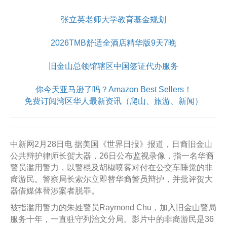
张立英老师大学教育基金规划
2026TMB舒适全酒店精华版9天7晚
旧金山总领馆辖区中国签证代办服务
你今天亚马逊了吗？Amazon Best Sellers！
免费订阅湾区华人最新资讯（爬山、旅游、新闻）
中新网2月28日电 据美国《世界日报》报道，日裔旧金山
公共辩护律师长贺大器，26日公布监视录像，指一名华裔
警员滥用警力，以警棍及胡椒喷雾对付在公交车睡觉的非
裔游民。警察局长索尔立即替华裔警员辩护，并批评贺大
器借媒体替涉案者脱罪。
被指滥用警力的朱姓警员Raymond Chu，加入旧金山警局
服务十年，一直驻守列治文分局。影片中的非裔游民是36