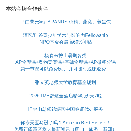
本站金牌合作伙伴
「白蘭氏®」BRANDS 鸡精、燕窝、养生饮
湾区/硅谷青少年学术与影响力Fellowship
NPO基金会最高60%补贴
杨春来博士暑期各类
AP物理课+奥物竞赛课+基础物理课+AP微积分课
第一节课可以免费试听 并可随时退课退费！
张立英老师大学教育基金规划
2026TMB舒适全酒店精华版9天7晚
旧金山总领馆辖区中国签证代办服务
你今天亚马逊了吗？Amazon Best Sellers！
免费订阅湾区华人最新资讯（爬山、旅游、新闻）