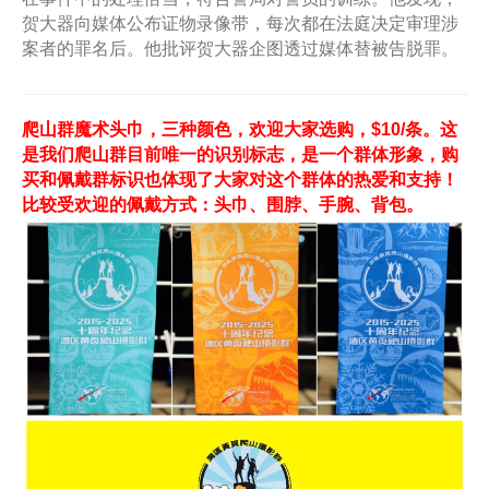
贺大器向媒体公布证物录像带，每次都在法庭决定审理涉
案者的罪名后。他批评贺大器企图透过媒体替被告脱罪。
爬山群魔术头巾，三种颜色，欢迎大家选购，$10/条。这
是我们爬山群目前唯一的识别标志，是一个群体形象，购
买和佩戴群标识也体现了大家对这个群体的热爱和支持！
比较受欢迎的佩戴方式：头巾、围脖、手腕、背包。