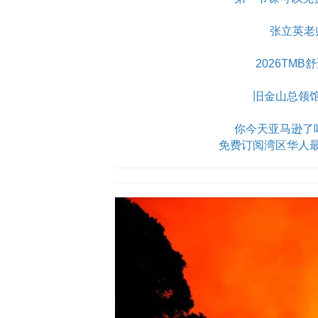
张立英老
2026TM
旧金山总领
你今天亚马逊了吗？Am
免费订阅湾区华人