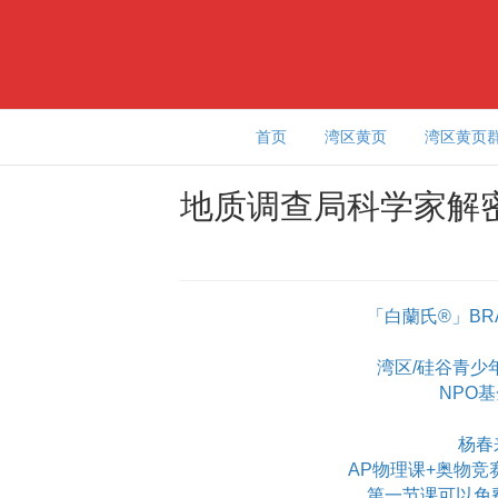
首页
湾区黄页
湾区黄页
地质调查局科学家解
「白蘭氏®」BR
湾区/硅谷青少年学
NPO
杨春
AP物理课+奥物竞
第一节课可以免