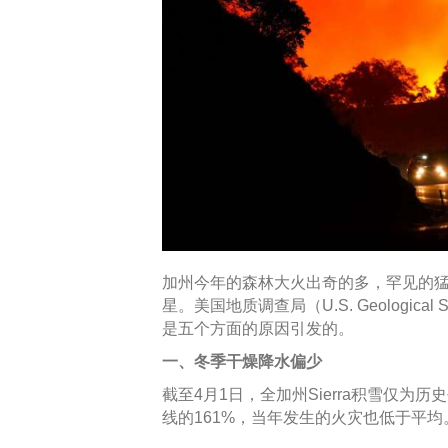
加州今年的森林大火出奇的多，罕见的
星。美国地质调查局（U.S. Geological
是五个方面的原因引发的。
一、冬季干燥降水偏少
截至4月1日，全加州Sierra积雪仅为
线的161%，当年发生的火灾也低于平均