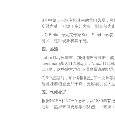
8月中旬，一场突如其来的雷电风暴，在
所经之处，引燃了多起大火，到目前为止
UC Berkeley火灾专家Scott St
湾区，这种现象极其罕见。
四、热浪
Labor Day长周末，加州遭热浪袭击，成
Livermore高达112华氏度，Napa 111
117度，这些地方均创下温度最高的纪录
而3个星期前，加州刚刚经过了一次热浪袭击
温意味着植被更加干燥，更容易引发大
五、气候变迁
根据NASA和NOAA纪录，从1880年
之后，热浪来得更频繁和猛烈。（来源：Epo