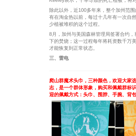
Keeley表示，干旱导致的死亡植被，
除此以外，近100多年来，整个加州范
有在淘金热以前，每过十几年有一次自
少植被堆积的这个过程。
8月，加州与美国森林管理局签署合约，
下的焚烧；这一过程每年将耗资数千万美
才能恢复到正常状态。
三、雷电
爬山群魔术头巾，三种颜色，欢迎大家选
志，是一个群体形象，购买和佩戴群标
迎的佩戴方式：头巾、围脖、手腕、背