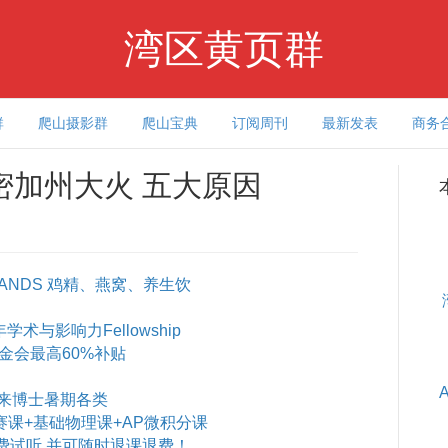
湾区黄页群
群
爬山摄影群
爬山宝典
订阅周刊
最新发表
商务
密加州大火 五大原因
ANDS 鸡精、燕窝、养生饮
术与影响力Fellowship
基金会最高60%补贴
来博士暑期各类
赛课+基础物理课+AP微积分课
费试听 并可随时退课退费！