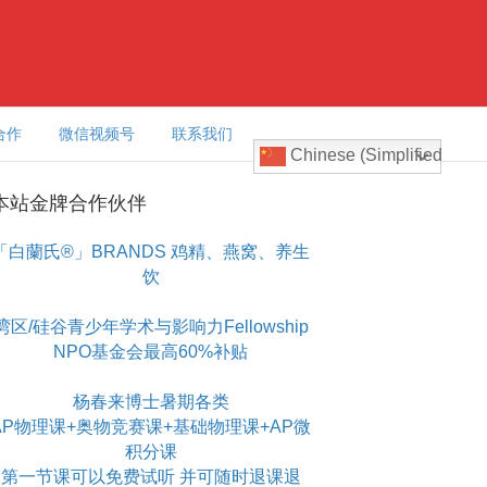
合作
微信视频号
联系我们
Chinese (Simplified)
本站金牌合作伙伴
「白蘭氏®」BRANDS 鸡精、燕窝、养生
饮
湾区/硅谷青少年学术与影响力Fellowship
NPO基金会最高60%补贴
杨春来博士暑期各类
AP物理课+奥物竞赛课+基础物理课+AP微
积分课
第一节课可以免费试听 并可随时退课退