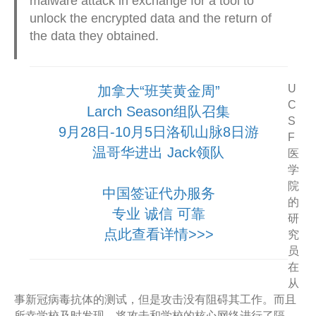
malware attack in exchange for a tool to
unlock the encrypted data and the return of
the data they obtained.
U
加拿大“班芙黄金周”
C
Larch Season组队召集
S
9月28日-10月5日洛矶山脉8日游
F
温哥华进出 Jack领队
医
学
院
中国签证代办服务
的
专业 诚信 可靠
研
点此查看详情>>>
究
员
在
从
事新冠病毒抗体的测试，但是攻击没有阻碍其工作。而且
所幸学校及时发现，将攻击和学校的核心网络进行了隔