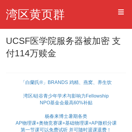
M
湾区黄页群
e
n
u
UCSF医学院服务器被加密 支
付114万赎金
「白蘭氏®」BRANDS 鸡精、燕窝、养生饮
湾区/硅谷青少年学术与影响力Fellowship
NPO基金会最高60%补贴
杨春来博士暑期各类
AP物理课+奥物竞赛课+基础物理课+AP微积分课
第一节课可以免费试听 并可随时退课退费！