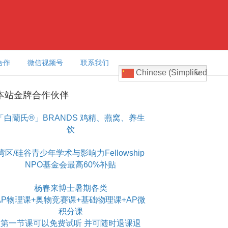
合作
微信视频号
联系我们
Chinese (Simplified)
本站金牌合作伙伴
「白蘭氏®」BRANDS 鸡精、燕窝、养生
饮
湾区/硅谷青少年学术与影响力Fellowship
NPO基金会最高60%补贴
杨春来博士暑期各类
AP物理课+奥物竞赛课+基础物理课+AP微
积分课
第一节课可以免费试听 并可随时退课退