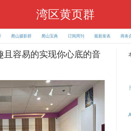
湾区黄页群
群
爬山摄影群
爬山宝典
订阅周刊
最新发表
商务
趣且容易的实现你心底的音