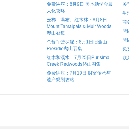
免费讲座：8月9日 美本助学金最
关
大化攻略
生
云梯、瀑布、红木林：8月8日
商
Mount Tamalpais & Muir Woods
湾
爬山召集
湾
总督军营探秘：8月1日旧金山
Presidio爬山召集
免
红木和溪水：7月25日Purisima
联
Creek Redwoods爬山召集
免费讲座：7月19日 财富传承与
遗产规划攻略