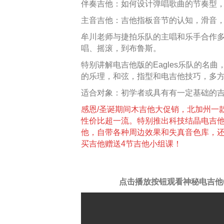
伴奏吉他：如何设计弹唱歌曲的节奏型
主音吉他：吉他指板音节的认知，滑音
牟川老师与捷拍乐队的主唱和乐手合作
唱、摇滚，到布鲁斯。
特别讲解电吉他版的Eagles乐队的名曲，《 H
的乐理，和弦，指型和电吉他技巧，多
适合对象：初学者或具有有一定基础的
感恩/圣诞期间木吉他大促销，北加州一
性价比超一流。特别推出科技结晶电吉他—神秘
他，自带各种周边效果和失真音色库，
买吉他赠送4节吉他小组课！
点击播放按钮观看神秘电吉他Cy