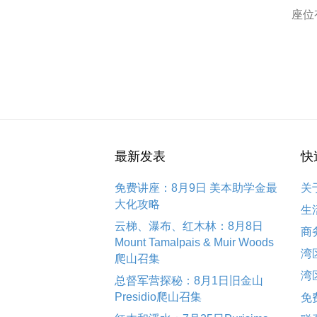
座位
最新发表
快
免费讲座：8月9日 美本助学金最
关
大化攻略
生
云梯、瀑布、红木林：8月8日
商
Mount Tamalpais & Muir Woods
湾
爬山召集
湾
总督军营探秘：8月1日旧金山
Presidio爬山召集
免