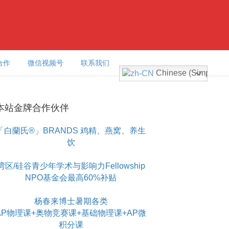
合作
微信视频号
联系我们
Chinese (Simplified
本站金牌合作伙伴
「白蘭氏®」BRANDS 鸡精、燕窝、养生
饮
湾区/硅谷青少年学术与影响力Fellowship
NPO基金会最高60%补贴
杨春来博士暑期各类
AP物理课+奥物竞赛课+基础物理课+AP微
积分课