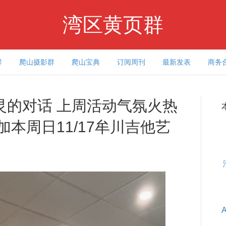
湾区黄页群
群
爬山摄影群
爬山宝典
订阅周刊
最新发表
商务
灵的对话 上周活动气氛火热
本周日11/17牟川吉他艺