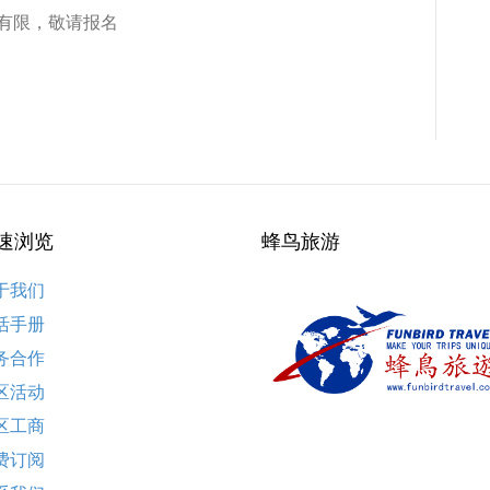
有限，敬请报名
速浏览
蜂鸟旅游
于我们
活手册
务合作
区活动
区工商
费订阅