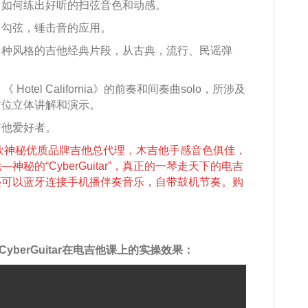
，如何练出好听的扫弦音色和动感。
，勾弦，锤击音的应用。
多种风格的吉他经典片段，从古典，流行、民谣弹
otel California》的前奏和间奏曲solo，所涉及
方位立体讲解和演示。
吉他爱好者。
款神秘优质品牌吉他总代理，木吉他手感音色俱佳，
的“CyberGuitar”，真正的一琴走天下的电吉
还可以蓝牙连接手机播伴奏音乐，自带鼓机节奏。购
berGuitar在电吉他课上的实操效果：