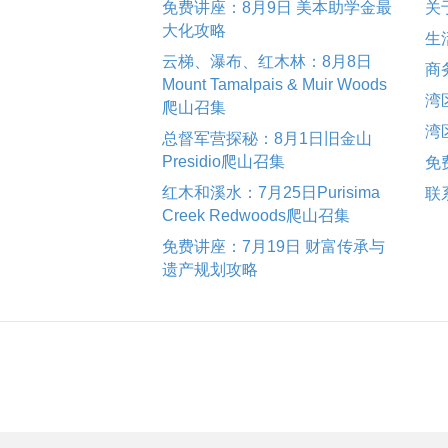
免费讲座：8月9日 美本助学金最
关
大化攻略
生
云梯、瀑布、红木林：8月8日
商
Mount Tamalpais & Muir Woods
湾
爬山召集
湾
总督军营探秘：8月1日旧金山
Presidio爬山召集
免
红木和溪水：7月25日Purisima
联
Creek Redwoods爬山召集
免费讲座：7月19日 财富传承与
遗产规划攻略