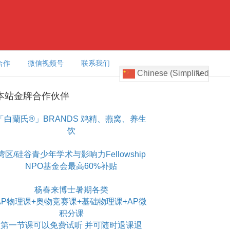
合作
微信视频号
联系我们
Chinese (Simplified)
本站金牌合作伙伴
「白蘭氏®」BRANDS 鸡精、燕窝、养生
饮
湾区/硅谷青少年学术与影响力Fellowship
NPO基金会最高60%补贴
杨春来博士暑期各类
AP物理课+奥物竞赛课+基础物理课+AP微
积分课
第一节课可以免费试听 并可随时退课退