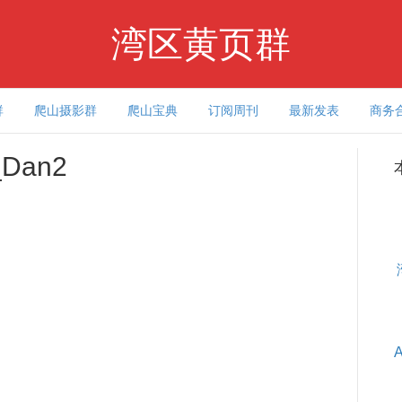
湾区黄页群
群
爬山摄影群
爬山宝典
订阅周刊
最新发表
商务
_Dan2