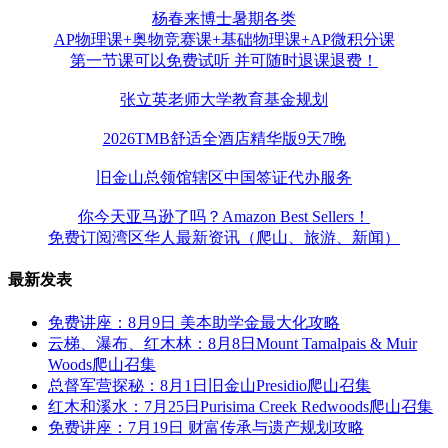
杨春来博士暑期各类
AP物理课+奥物竞赛课+基础物理课+AP微积分课
第一节课可以免费试听 并可随时退课退费！
张立英老师大学教育基金规划
2026TMB舒适全酒店精华版9天7晚
旧金山总领馆辖区中国签证代办服务
你今天亚马逊了吗？Amazon Best Sellers！
免费订阅湾区华人最新资讯（爬山、旅游、新闻）
最新发表
免费讲座：8月9日 美本助学金最大化攻略
云梯、瀑布、红木林：8月8日Mount Tamalpais & Muir
Woods爬山召集
总督军营探秘：8月1日旧金山Presidio爬山召集
红木和溪水：7月25日Purisima Creek Redwoods爬山召集
免费讲座：7月19日 财富传承与遗产规划攻略