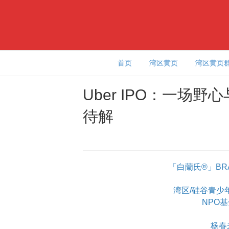
首页
湾区黄页
湾区黄页
Uber IPO：一场
待解
「白蘭氏®」BR
湾区/硅谷青少年学
NPO
杨春