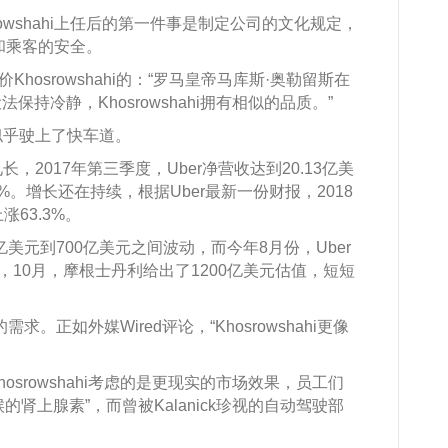
srowshahi上任后的第一件事是制定公司的文化规定，
和乘客的安全。
评价Khosrowshahi的：“罗马皇帝马库斯·奥勒留斯在
持冷静，Khosrowshahi拥有相似的品质。”
业绩似乎驶上了快车道。
见长，2017年第三季度，Uber净营收达到20.13亿美
%。增长还在持续，根据Uber最新一份财报，2018
63.3%。
00亿美元到700亿美元之间波动，而今年8月份，Uber
，10月，摩根士丹利给出了1200亿美元估值，短短
需求。正如外媒Wired评论，“Khosrowshahi更像
srowshahi考虑的是更现实的市场效果，员工们
候的肾上腺素”，而曾被Kalanick珍视的自动驾驶部