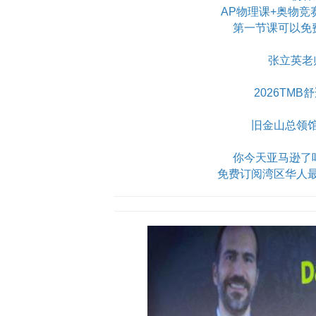
AP物理课+奥物竞
第一节课可以免
张立英老
2026TM
旧金山总领
你今天亚马逊了吗？Am
免费订阅湾区华人