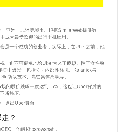
、亚洲、非洲等城市。根据SimilarWeb提供数
个国家里成为最受欢迎的出行手机应用。
ck会是一个成功的创业者，实际上，在Uber之前，他
的忽视，也不可避免地给Uber带来了麻烦。除了女性乘
年集中爆发，包括公司内部性骚扰、Kalanick与
的Otto窃取技术、高管集体离职等。
市场的股价跌幅一度达到15%，这也让Uber背后的
k不断施压。
EO，退出Uber舞台。
往哪走？
EO，他叫Khosrowshahi。