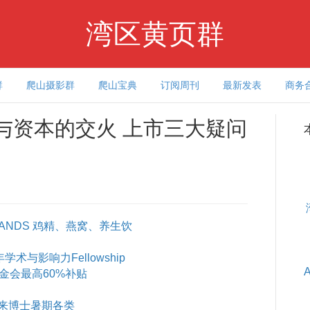
湾区黄页群
群
爬山摄影群
爬山宝典
订阅周刊
最新发表
商务
野心与资本的交火 上市三大疑问
ANDS 鸡精、燕窝、养生饮
术与影响力Fellowship
基金会最高60%补贴
来博士暑期各类