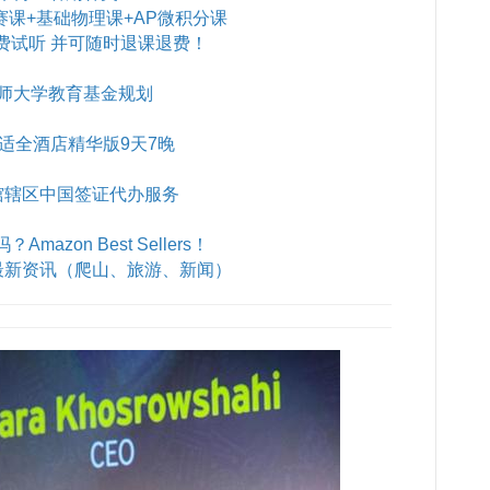
赛课+基础物理课+AP微积分课
费试听 并可随时退课退费！
师大学教育基金规划
B舒适全酒店精华版9天7晚
馆辖区中国签证代办服务
azon Best Sellers！
最新资讯（爬山、旅游、新闻）