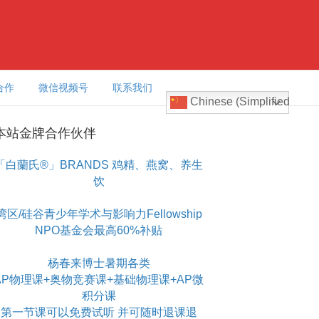
合作
微信视频号
联系我们
Chinese (Simplified)
本站金牌合作伙伴
「白蘭氏®」BRANDS 鸡精、燕窝、养生
饮
湾区/硅谷青少年学术与影响力Fellowship
NPO基金会最高60%补贴
杨春来博士暑期各类
AP物理课+奥物竞赛课+基础物理课+AP微
积分课
第一节课可以免费试听 并可随时退课退