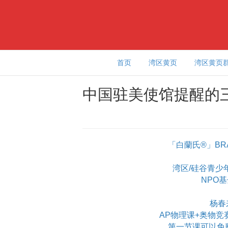
首页
湾区黄页
湾区黄页
中国驻美使馆提醒的
「白蘭氏®」BR
湾区/硅谷青少年学
NPO
杨春
AP物理课+奥物竞
第一节课可以免