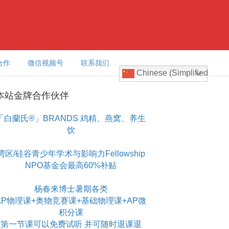
合作
微信视频号
联系我们
Chinese (Simplified)
本站金牌合作伙伴
「白蘭氏®」BRANDS 鸡精、燕窝、养生
饮
湾区/硅谷青少年学术与影响力Fellowship
NPO基金会最高60%补贴
杨春来博士暑期各类
AP物理课+奥物竞赛课+基础物理课+AP微
积分课
第一节课可以免费试听 并可随时退课退