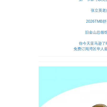
张立英老
2026TM
旧金山总领
你今天亚马逊了吗？Am
免费订阅湾区华人