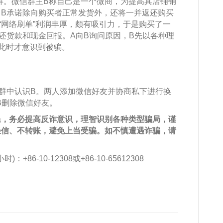
信群。微信群主B称自己是一个微商，为提高其店铺销
B承诺除向购买者正常发货外，还将一并返还购买
“网络刷单”利润丰厚，颇有吸引力，于是购买了一
还货款和现金回报。A向B询问原因，B先以各种理
A此时才意识到被骗。
群中认识B。两人添加微信好友并协商私下进行换
B删除微信好友。
民，务必提高反诈意识，理智识别各种类型骗局，谨
轻信、不转账，避免上当受骗。如不慎遭遇诈骗，请
。
6-10-12308或+86-10-65612308
：