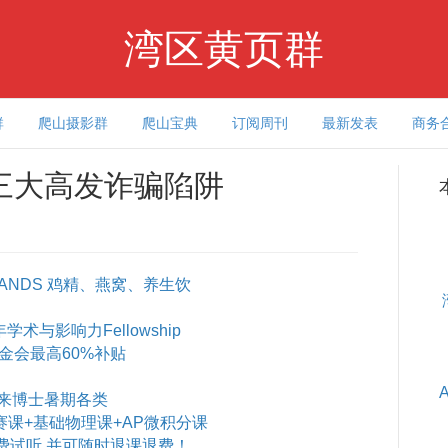
湾区黄页群
群
爬山摄影群
爬山宝典
订阅周刊
最新发表
商务
三大高发诈骗陷阱
ANDS 鸡精、燕窝、养生饮
术与影响力Fellowship
基金会最高60%补贴
来博士暑期各类
赛课+基础物理课+AP微积分课
费试听 并可随时退课退费！