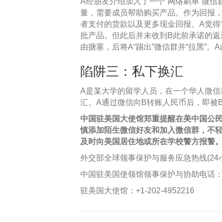
A经朋友介绍加入了一个“网络刷单”微
量，需要成员帮助购买产品。作为回报，
者支付的货款以及更多现金回报。A觉得
批产品。但此后并未收到B此前承诺的返
由搪塞，后将A“踢出”微信群并“拉黑”。
陷阱三：私下换汇
A是某大学的留学人员，在一个华人微信
汇。A通过微信向B转账人民币后，即被
中国驻美国大使馆郑重提醒在美中国公
慎添加陌生微信好友和加入微信群，不
及时向美国居住地或所在学校警方报警
外交部全球领事保护与服务应急热线(24小时)：+8
中国驻美国使领馆领事保护与协助电话
驻美国大使馆：+1-202-4952216