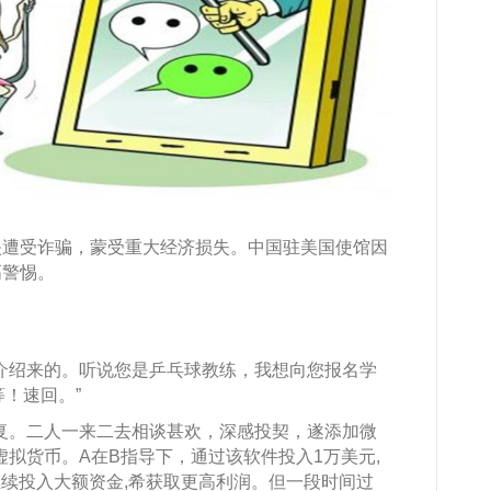
映遭受诈骗，蒙受重大经济损失。中国驻美国使馆因
高警惕。
ucy介绍来的。听说您是乒乓球教练，我想向您报名学
等！速回。”
复。二人一来二去相谈甚欢，深感投契，遂添加微
虚拟货币。A在B指导下，通过该软件投入1万美元,
继续投入大额资金,希获取更高利润。但一段时间过