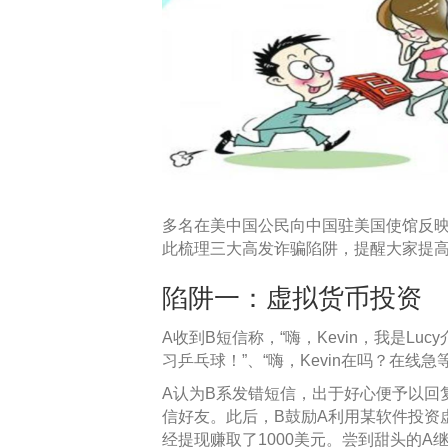
多名在美中国公民向中国驻美国使馆反
此梳理三大高发诈骗陷阱，提醒大家提
陷阱一：虚拟货币投资
A收到B短信称，“嗨，Kevin，我是L
习乒乓球！”、“嗨，Kevin在吗？在线急
A认为B系发错短信，出于好心便予以回
信好友。此后，B鼓励A利用某软件投资
经提现赚取了1000美元。尝到甜头的A