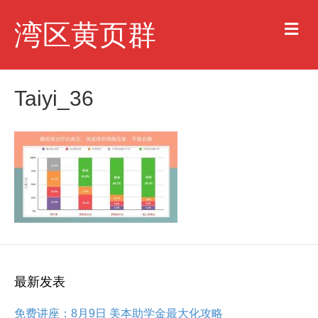
M
湾区黄页群
e
n
u
Taiyi_36
最新发表
免费讲座：8月9日 美本助学金最大化攻略