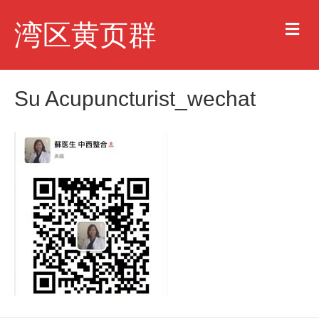
M
湾区黄页群
e
n
u
Su Acupuncturist_wechat