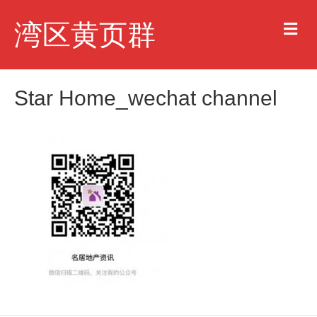
M
湾区黄页群
e
n
u
Star Home_wechat channel