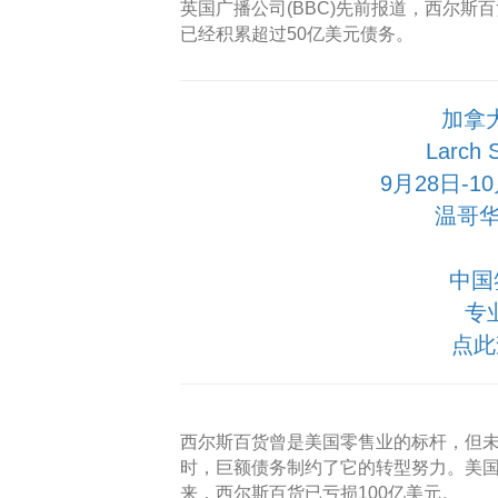
英国广播公司(BBC)先前报道，西尔
已经积累超过50亿美元债务。
加拿
Larch
9月28日-
温哥华
中国
专
点此
西尔斯百货曾是美国零售业的标杆，但
时，巨额债务制约了它的转型努力。美国彭
来，西尔斯百货已亏损100亿美元。