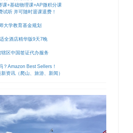
赛课+基础物理课+AP微积分课
费试听 并可随时退课退费！
师大学教育基金规划
B舒适全酒店精华版9天7晚
馆辖区中国签证代办服务
azon Best Sellers！
最新资讯（爬山、旅游、新闻）