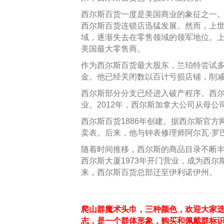
西尔斯百货一度是美国商业的象征之一
西尔斯百货连锁店迅猛发展。然而，上世
域，逐渐失去在零售领域的领军地位。上
美国最大零售商。
作为西尔斯百货最大股东，兰珀特尝试
金。他已经关闭数以百计亏损店铺，削减
西尔斯部分分支已经进入破产程序。西尔
业。2012年，西尔斯加拿大公司从母公
西尔斯百货1886年创建。据西尔斯官
卖表。后来，他与钟表修理师阿尔瓦·罗
随着时间推移，西尔斯的商品目录不断
西尔斯大厦1973年开门营业，成为西
来，西尔斯百货总部迁至伊利诺伊州。
爬山群魔术头巾，三种颜色，欢迎大家选
志，是一个群体形象，购买和佩戴群标