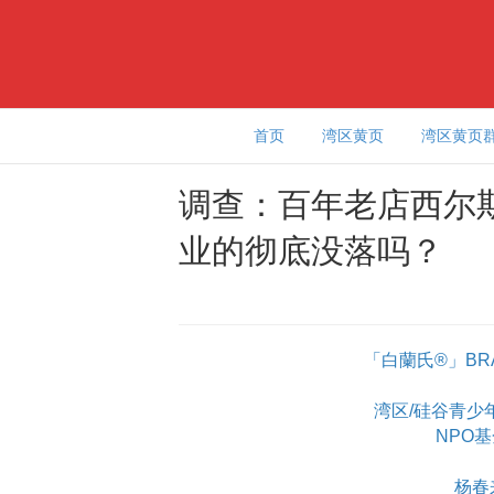
首页
湾区黄页
湾区黄页
调查：百年老店西尔
业的彻底没落吗？
「白蘭氏®」BR
湾区/硅谷青少年学
NPO
杨春