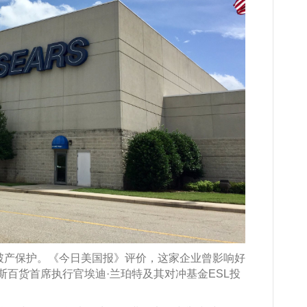
请破产保护。《今日美国报》评价，这家企业曾影响好
斯百货首席执行官埃迪·兰珀特及其对冲基金ESL投