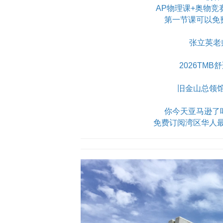
AP物理课+奥物竞
第一节课可以免
张立英老
2026TM
旧金山总领
你今天亚马逊了吗？Am
免费订阅湾区华人