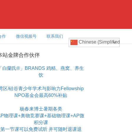
合作
微信视频号
联系我们
Chinese (Simplified)
本站金牌合作伙伴
「白蘭氏®」BRANDS 鸡精、燕窝、养生
饮
湾区/硅谷青少年学术与影响力Fellowship
NPO基金会最高60%补贴
杨春来博士暑期各类
AP物理课+奥物竞赛课+基础物理课+AP微
积分课
第一节课可以免费试听 并可随时退课退