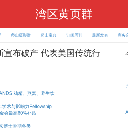
湾区黄页群
群
爬山摄影群
爬山宝典
订阅周刊
最新发表
商务
斯宣布破产 代表美国传统行
ANDS 鸡精、燕窝、养生饮
术与影响力Fellowship
基金会最高60%补贴
来博士暑期各类