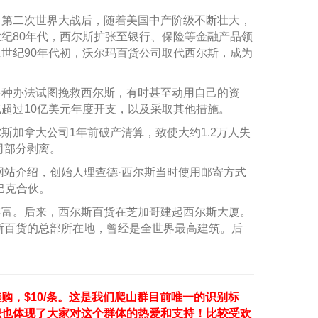
。第二次世界大战后，随着美国中产阶级不断壮大，
纪80年代，西尔斯扩张至银行、保险等金融产品领
世纪90年代初，沃尔玛百货公司取代西尔斯，成为
多种办法试图挽救西尔斯，有时甚至动用自己的资
超过10亿美元年度开支，以及采取其他措施。
斯加拿大公司1年前破产清算，致使大约1.2万人失
司部分剥离。
方网站介绍，创始人理查德·西尔斯当时使用邮寄方式
巴克合伙。
丰富。后来，西尔斯百货在芝加哥建起西尔斯大厦。
尔斯百货的总部所在地，曾经是全世界最高建筑。后
购，$10/条。这是我们爬山群目前唯一的识别标
识也体现了大家对这个群体的热爱和支持！比较受欢