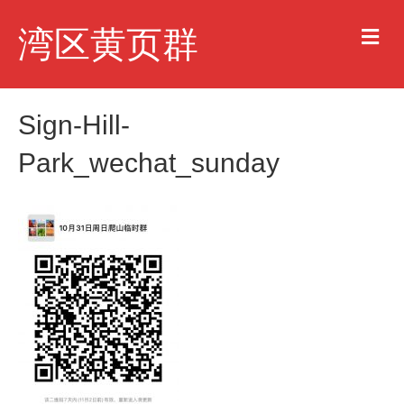
M
湾区黄页群
e
n
u
Sign-Hill-
Park_wechat_sunday