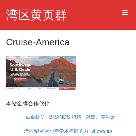
M
湾区黄页群
e
n
u
Cruise-America
本站金牌合作伙伴
「白蘭氏®」BRANDS 鸡精、燕窝、养生饮
湾区/硅谷青少年学术与影响力Fellowship