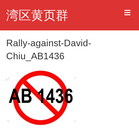
M
湾区黄页群
e
n
u
Rally-against-David-
Chiu_AB1436