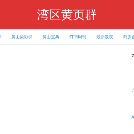
湾区黄页群
群
爬山摄影群
爬山宝典
订阅周刊
最新发表
商务