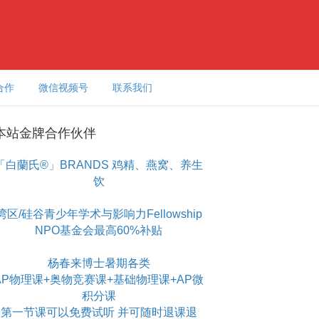
合作
微信视频号
联系我们
本站金牌合作伙伴
「白蘭氏®」BRANDS 鸡精、燕窝、养生
饮
湾区/硅谷青少年学术与影响力Fellowship
NPO基金会最高60%补贴
杨春来博士暑期各类
AP物理课+奥物竞赛课+基础物理课+AP微
积分课
第一节课可以免费试听 并可随时退课退