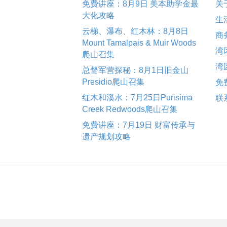
免费讲座：8月9日 美本助学金最
关
大化攻略
生
云梯、瀑布、红木林：8月8日
商
Mount Tamalpais & Muir Woods
湾
爬山召集
湾
总督军营探秘：8月1日旧金山
Presidio爬山召集
免
红木和溪水：7月25日Purisima
联
Creek Redwoods爬山召集
免费讲座：7月19日 财富传承与
遗产规划攻略