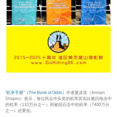
“机率手册”（The Book of Odds）
作者夏皮洛（Amram
Shapiro）表示，每位民众中头奖的机率其实比被闪电击中
的机率（110万分之一）和被殒石击中的机率（7400万分
之一）还要低。