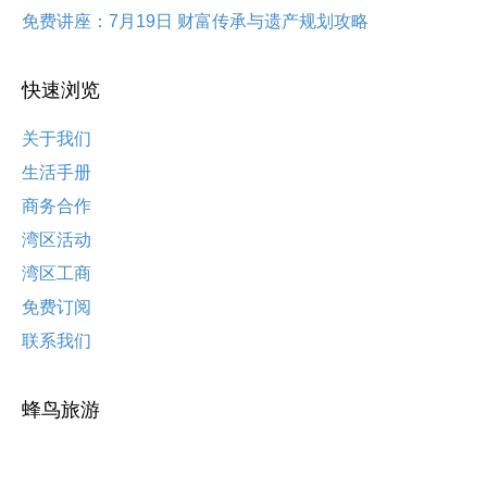
免费讲座：7月19日 财富传承与遗产规划攻略
快速浏览
关于我们
生活手册
商务合作
湾区活动
湾区工商
免费订阅
联系我们
蜂鸟旅游