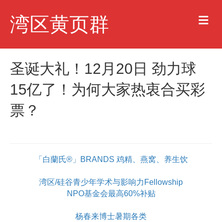
M
湾区黄页群
e
n
u
圣诞大礼！12月20日 劲力球
15亿了！为何大家热衷合买彩
票？
「白蘭氏®」BRANDS 鸡精、燕窝、养生饮
湾区/硅谷青少年学术与影响力Fellowship
NPO基金会最高60%补贴
杨春来博士暑期各类