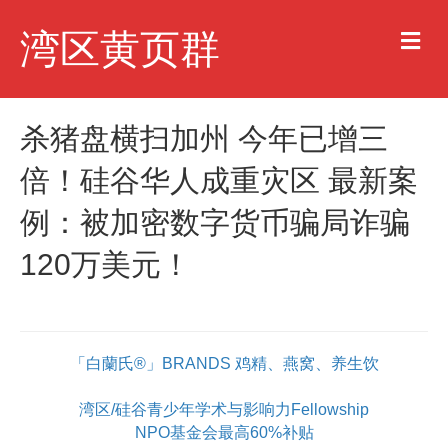
M
湾区黄页群
e
n
u
杀猪盘横扫加州 今年已增三
倍！硅谷华人成重灾区 最新案
例：被加密数字货币骗局诈骗
120万美元！
「白蘭氏®」BRANDS 鸡精、燕窝、养生饮
湾区/硅谷青少年学术与影响力Fellowship
NPO基金会最高60%补贴