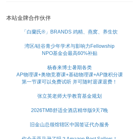
本站金牌合作伙伴
「白蘭氏®」BRANDS 鸡精、燕窝、养生饮
湾区/硅谷青少年学术与影响力Fellowship
NPO基金会最高60%补贴
杨春来博士暑期各类
AP物理课+奥物竞赛课+基础物理课+AP微积分课
第一节课可以免费试听 并可随时退课退费！
张立英老师大学教育基金规划
2026TMB舒适全酒店精华版9天7晚
旧金山总领馆辖区中国签证代办服务
你今天亚马逊了吗？Amazon Best Sellers！