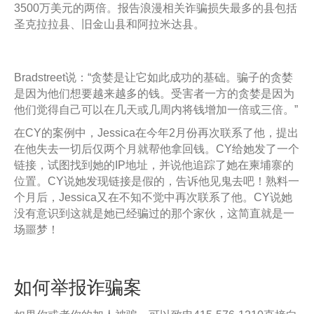
3500万美元的两倍。报告浪漫相关诈骗损失最多的县包括
圣克拉拉县、旧金山县和阿拉米达县。
Bradstreet说：“贪婪是让它如此成功的基础。骗子的贪婪
是因为他们想要越来越多的钱。受害者一方的贪婪是因为
他们觉得自己可以在几天或几周内将钱增加一倍或三倍。”
在CY的案例中，Jessica在今年2月份再次联系了他，提出
在他失去一切后仅两个月就帮他拿回钱。CY给她发了一个
链接，试图找到她的IP地址，并说他追踪了她在柬埔寨的
位置。CY说她发现链接是假的，告诉他见鬼去吧！熟料一
个月后，Jessica又在不知不觉中再次联系了他。CY说她
没有意识到这就是她已经骗过的那个家伙，这简直就是一
场噩梦！
如何举报诈骗案