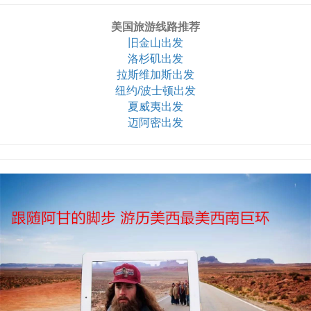
美国旅游线路推荐
旧金山出发
洛杉矶出发
拉斯维加斯出发
纽约/波士顿出发
夏威夷出发
迈阿密出发