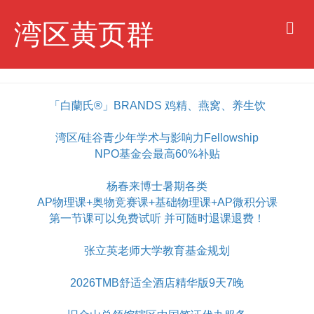
M
湾区黄页群
e
n
u
「白蘭氏®」BRANDS 鸡精、燕窝、养生饮
湾区/硅谷青少年学术与影响力Fellowship
NPO基金会最高60%补贴
杨春来博士暑期各类
AP物理课+奥物竞赛课+基础物理课+AP微积分课
第一节课可以免费试听 并可随时退课退费！
张立英老师大学教育基金规划
2026TMB舒适全酒店精华版9天7晚