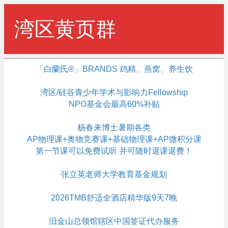
Me
湾区黄页群
「白蘭氏®」BRANDS 鸡精、燕窝、养生饮
湾区/硅谷青少年学术与影响力Fellowship
NPO基金会最高60%补贴
杨春来博士暑期各类
AP物理课+奥物竞赛课+基础物理课+AP微积分课
第一节课可以免费试听 并可随时退课退费！
张立英老师大学教育基金规划
2026TMB舒适全酒店精华版9天7晚
旧金山总领馆辖区中国签证代办服务