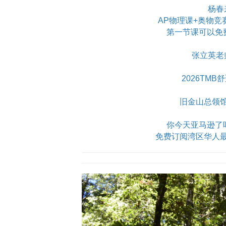
杨春
AP物理课+奥物竞
第一节课可以免
张立英老
2026TM
旧金山总领
你今天亚马逊了吗？Am
免费订阅湾区华人