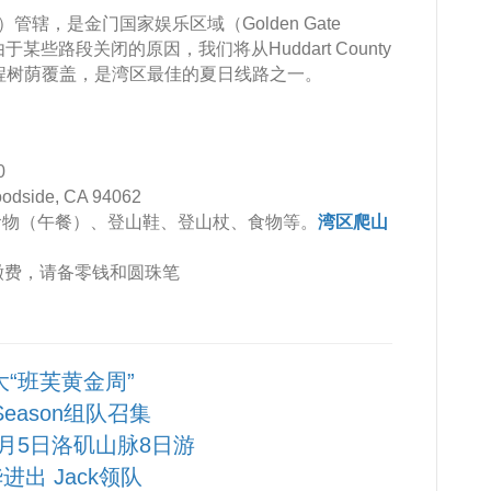
PS）管辖，是金门国家娱乐区域（Golden Gate
一部分。由于某些路段关闭的原因，我们将从Huddart County
返回。全程树荫覆盖，是湾区最佳的夏日线路之一。
0
oodside, CA 94062
食物（午餐）、登山鞋、登山杖、食物等。
湾区爬山
缴费，请备零钱和圆珠笔
大“班芙黄金周”
 Season组队召集
10月5日洛矶山脉8日游
进出 Jack领队