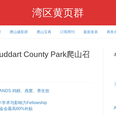
湾区黄页群
群
爬山摄影群
爬山宝典
订阅周刊
最新发表
商务
art County Park爬山召
ANDS 鸡精、燕窝、养生饮
术与影响力Fellowship
基金会最高60%补贴