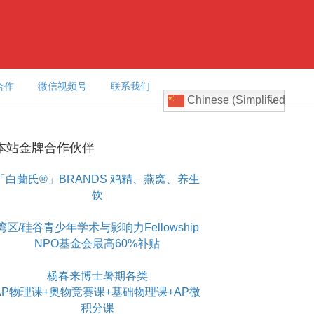
合作
微信视频号
联系我们
Chinese (Simplified)
本站金牌合作伙伴
「白蘭氏®」BRANDS 鸡精、燕窝、养生
饮
湾区/硅谷青少年学术与影响力Fellowship
NPO基金会最高60%补贴
杨春来博士暑期各类
AP物理课+奥物竞赛课+基础物理课+AP微
积分课