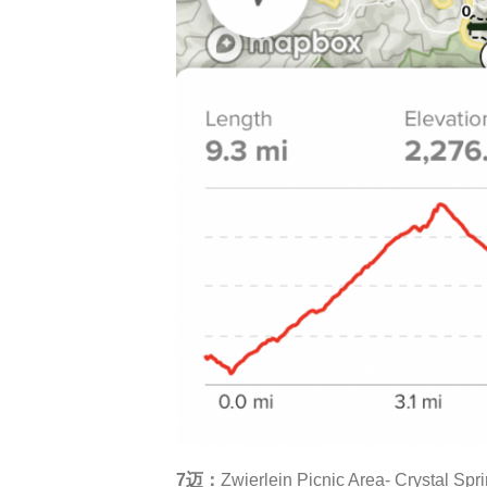
7迈：
Zwierlein Picnic Area- Crystal Spri