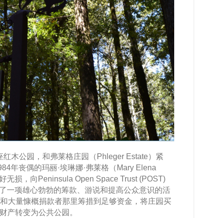
的一座红木公园，和弗莱格庄园（Phleger Estate）紧
年丧偶的玛丽·埃琳娜·弗莱格（Mary Elena
向Peninsula Open Space Trust (POST)
行了一项雄心勃勃的筹款、游说和提高公众意识的活
 League和大量慷概捐款者那里筹措到足够资金，将庄园买
e从私有财产转变为公共公园。